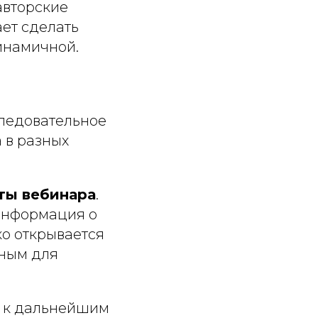
авторские
ет сделать
инамичной.
ледовательное
 в разных
ты вебинара
.
 информация о
ко открывается
бным для
а к дальнейшим