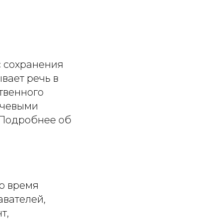
 сохранения
вает речь в
ственного
лючевыми
.Подробнее об
о время
авателей,
т,