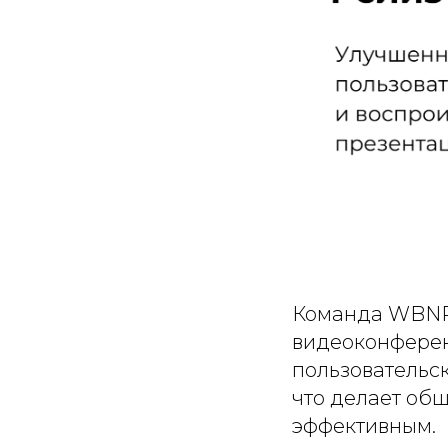
Команда WBNR 
видеоконферен
пользовательс
что делает об
эффективным.