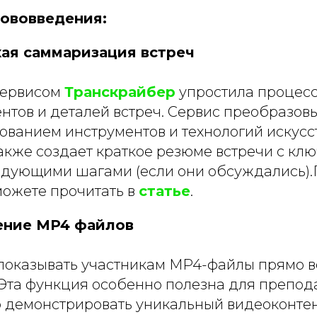
ововведения:
ая саммаризация встреч
сервисом
Транскрайбер
упростила процесс
тов и деталей встреч. Сервис преобразовы
зованием инструментов и технологий искус
также создает краткое резюме встречи с к
едующими шагами (если они обсуждались)
можете прочитать в
статье
.
ение MP4 файлов
показывать участникам MP4-файлы прямо в
 Эта функция особенно полезна для препод
 демонстрировать уникальный видеоконтен