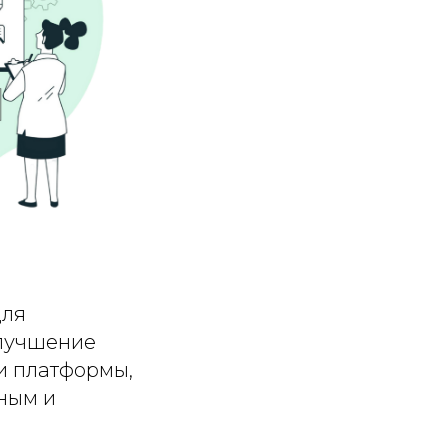
для
улучшение
и платформы,
ным и